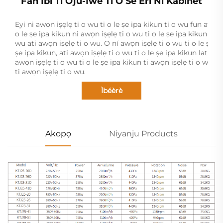
Fan Ibi Ti Oju-Iwe Ti O Se Eri Ni Kabinet
Eyi ni awọn iṣẹlẹ ti o wu ti o le ṣe ipa kikun ti o wu fun awọn 
o le ṣe ipa kikun ni awọn iṣẹlẹ ti o wu ti o le ṣe ipa kikun pẹl
wu ati awọn iṣẹlẹ ti o wu. O ní awọn iṣẹlẹ ti o wu ti o le ṣe ipa
ṣe ipa kikun, ati awọn iṣẹlẹ ti o wu ti o le ṣe ipa kikun lati ṣe 
awọn iṣẹlẹ ti o wu ti o le ṣe ipa kikun ti awọn iṣẹlẹ ti o wu ti 
ti awọn iṣẹlẹ ti o wu.
Ìbéèrè
Akopọ
Niyanju Products