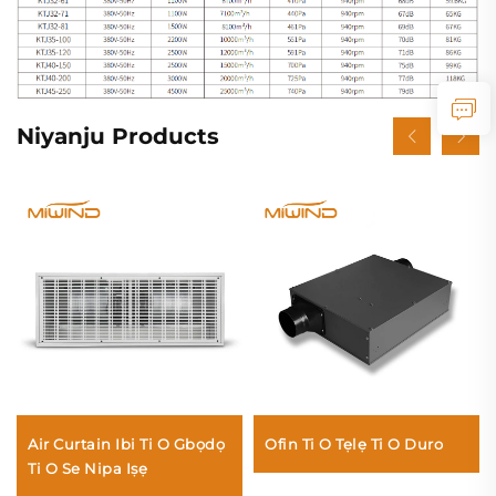
Niyanju Products
Air Curtain Ibi Ti O Gbọdọ
Ofin Ti O Tẹlẹ Ti O Duro
Ti O Se Nipa Iṣẹ