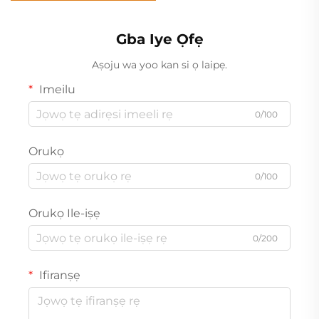
Gba Iye Ọfẹ
Aṣoju wa yoo kan si ọ laipẹ.
Imeilu
0/100
Orukọ
0/100
Orukọ Ile-iṣẹ
0/200
Ifiranṣẹ