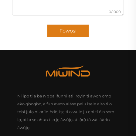
0/1000
Fọwọsi
Ni ipo ti a ba n gba ifunni ati iroyin ti awon omo
eko gbogbo, a fun awon aláṣẹ pẹlu iṣẹlẹ airo ti o
tobi julọ ni orílẹ-èdè, iṣẹ ti o wulo ju ẹni tí ó n sọrọ
lọ, ati a ṣe ohun ti o jẹ àwùjọ ati ọ̀rọ̀ tó wà láàrin
àwùjọ.