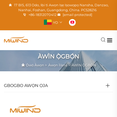
17 BIS, 613 Odo, Ibi ti Awọn Iṣẹ Iṣowọpọ Nansha, Danzao,
Nanhai, Foshan, Guangdong, China. PC528216
+86-18312070412
[email protected]
YO
ÀWÌN Ọ̀GBỌ́N
Ówó Àwọn
>
Àwọn Ìlànà
>
ÀWÌN Ọ̀GBỌ́N
GBOGBO AWỌN ỌJA