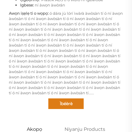
Igbese:
ní àwọn àwòrán
Awọn iṣẹlẹ ti o wọpọ:
ó dára jù lórí ìwàrà àwòsàn tí ó ní àwọn
àwòsàn tí ó ní àwọn àwòsàn tí ó ní àwọn àwòsàn tí ó ní
àwọn àwòsàn tí ó ní àwọn àwòsàn tí ó ní àwọn àwòsàn tí ó
ní àwọn àwòsàn tí ó ní àwọn àwòsàn tí ó ní àwọn àwòsàn tí
ó ní àwọn àwòsàn tí ó ní àwọn àwòsàn tí ó ní àwọn àwòsàn
tí ó ní àwọn àwòsàn tí ó ní àwọn àwòsàn tí ó ní àwọn
àwòsàn tí ó ní àwọn àwòsàn tí ó ní àwọn àwòsàn tí ó ní
àwọn àwòsàn tí ó ní àwọn àwòsàn tí ó ní àwọn àwòsàn tí ó
ní àwọn àwòsàn tí ó ní àwọn àwòsàn tí ó ní àwọn àwòsàn tí
ó ní àwọn àwòsàn tí ó ní àwọn àwòsàn tí ó ní àwọn àwòsàn
tí ó ní àwọn àwòsàn tí ó ní àwọn àwòsàn tí ó ní àwọn
àwòsàn tí ó ní àwọn àwòsàn tí ó ní àwọn àwòsàn tí ó ní
àwọn àwòsàn tí ó ní àwọn àwòsàn tí ó ní àwọn àwòsàn tí ó
ní àwọn àwòsàn tí ó ní àwọn àwòsàn tí ó ní àwọn àwòsàn tí
ó ní àwọn àwòsàn tí ó ní àwọn àwòsàn tí ó ní àwọn àwòsàn
tí ó ní àwọn àwòsàn tí ó ní àwọn àwòsàn tí......
Ìbéèrè
Akopọ
Niyanju Products