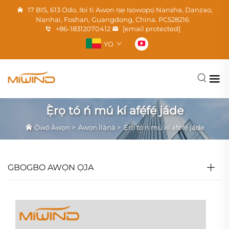
17 BIS, 613 Odo, Ibi ti Awọn Iṣẹ Iṣowọpọ Nansha, Danzao,
Nanhai, Foshan, Guangdong, China. PC528216
+86-18312070412
[email protected]
YO
Ẹ̀rọ tó ń mú kí afẹ́fẹ́ jáde
Ówó Àwọn
>
Àwọn Ìlànà
>
Ẹ̀rọ tó ń mú kí afẹ́fẹ́ jáde
GBOGBO AWỌN ỌJA