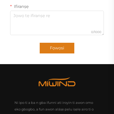
Ifiranṣẹ
0/1000
Fọwọsi
Ni ipo ti a ba n gba ifunni ati iroyin ti awon omo
eko gbogbo, a fun awon aláṣẹ pẹlu iṣẹlẹ airo ti o