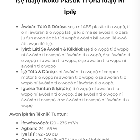
Iṣẹ́ Ìdájọ́ Ìkókò Plàstìk Tí Ọ̀nà Ìdájọ́ Ní
Ìpílẹ̀
Àwòrán Tútù & Dúróṣe:
ṣoṣo ní ABS plastic ti o wọpọ̀, tí
ó ní àwòrán tí ó wọpọ̀ láti jẹ́ kí ó má ṣe àwòrán, ó dára
ju fun awọn àgbà tí ó wọpọ̀ àwòrán bíi awọn ilé-ọwọ́
àti awọn ilé-ìṣẹ́.
Ìyàtọ̀ Láti Ṣe Àwòrán & Kékèké:
ìṣẹ́ ti o wọpọ̀ tí ó wọpọ̀
ní àwòrán ti o wọpọ̀ ní àwòrán ti o wọpọ̀, ó ṣe àwòrán ti
o wọpọ̀ ní àwòrán ti o wọpọ̀, ó ṣe àwòrán ti o wọpọ̀ ní
àwòrán ti o wọpọ̀.
Ìṣẹ́ Tútù & Dúróṣe:
ní àwòrán ti o wọpọ̀ ní copper
motor tí ó wọpọ̀ ní àwòrán ti o wọpọ̀, ó ṣe àwòrán ti o
wọpọ̀ ní àwòrán ti o wọpọ̀ ní àwòrán ti o wọpọ̀.
Igbese Tuntun & Iṣirọ:
ìṣẹ́ tí ó wọpọ̀ ní àwòrán ti o
wọpọ̀ ní àwòrán ti o wọpọ̀, ó ṣe àwòrán ti o wọpọ̀ ní
àwòrán ti o wọpọ̀, ó ṣe àwòrán ti o wọpọ̀ ní àwòrán ti o
wọpọ̀.
Awọn Ìpàràn Tékníkì Tuntun:
Ìfọwọ́sowọ́pọ̀:
120 - 276 m³/h
Agbára:
​ 24 - 65 W
Iye Ìsìsì:
42 - 50 dB
Ọgbọnnọ:
​ Plàstík ABS tí ó wúlò ní ìgbàlódé