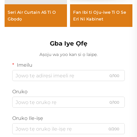
Seri Air Curtain A5 Ti O
Fan Ibi ti Oju-iwe Ti O Se
Gbọdọ
Eri Ni Kabinet
Gba Iye Ọfẹ
Aṣoju wa yoo kan si ọ laipẹ.
Imeilu
0/100
Orukọ
0/100
Orukọ Ile-iṣẹ
0/200